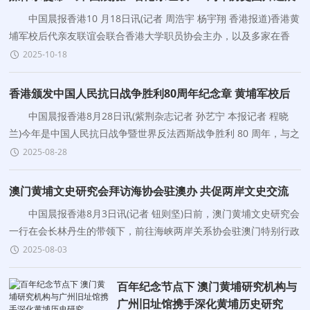
开幕
中国晨报香港10 月18日讯(记者 周浩宇 杨宇翔 香港报道)香港黄
埔军校后代亲友联谊会联合香港大学职员协会主办，以及多家在香
港、澳门的学校机构、社会团体和内地黄埔同学
2025-10-18
香港颁发中国人民抗日战争胜利80周年纪念章 黄埔军校后
代亲友联谊会24人获誉
中国晨报香港8月28日讯(紫荆杂志记者 孙艺宁 本报记者 程晓
兰)今年是中国人民抗日战争暨世界反法西斯战争胜利 80 周年，与之
一同迎来八十载风雨历程的《中国晨报》，始终铭
2025-08-28
澳门黄埔文史研究会拜访海协会驻澳办 共促两岸文史交流
中国晨报香港8月3日讯(记者 钮则坚)日前，澳门黄埔文史研究会
一行在会长林丹生的带领下，前往海峡两岸关系协会驻澳门特别行政
区办事处进行拜访。海协会驻澳办处长张红军热
2025-08-03
百年纪念节点下 澳门黄埔研究机构与
广州旧址馆携手深化黄埔历史研究