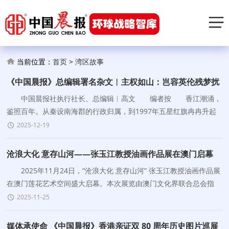
当前位置：
首页
>
湾区故事
《中国晨报》总编辑署名杂文︱主权如山：岂容英伦残梦扰
香江
中国晨报社执行社长、总编辑︱高文 编者按 香江潮涌，
鉴照百年。从秦设南海郡的行政归属，到1997年五星红旗冉冉升起
的主权回归，香港作为中国领土不可分割的一部分，法理昭
2025-12-19
沧浪大化 意存山河——张玉江教授油画作品展在澳门启幕
2025年11月24日，“沧浪大化 意存山河” 张玉江教授油画作品展
在澳门莲花艺术空间盛大启幕。本次展览由澳门文化界联合总会指
导，莲花国际艺术交流协会主办，澳门莲
2025-11-25
媒体承使命 《中国晨报》香港亲证双 80 周年历史图片巡展