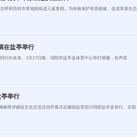
蒙古呼和浩特市草地陆续进入返青期。为有效保护草原植被、促进草原生态
汇演在盐亭举行
同行向未来。3月27日晚，绵阳市盐亭县体育中心华灯璀璨，欢声雷
盐亭举行
届海峡两岸嫘祖文化交流活动开幕式在嫘祖故里四川绵阳盐亭县举行。全国