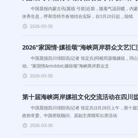
中国晨报内蒙古讯(翼德 弓箭)近期，随着气温回暖，内
休养生息，呼和浩特市各地结合实际，自3月20日起，陆续
2026-03-30
2026“家国情·嫘祖颂”海峡两岸群众文艺
中国晨报四川绵阳讯(记者 张定兵)同根同源颂嫘祖，同心
动。“家国情&middot;嫘祖颂”海峡两岸群众文
2026-03-30
第十届海峡两岸嫘祖文化交流活动在四川
中国晨报四川绵阳讯(记者 张定兵)3月28日上午，第十
政协常委、中国侨联顾问、原副主席隋军出席活动
2026-03-30