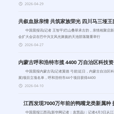
2026-04-29
共叙血脉亲情 共筑家族荣光 四川马三垭
中国晨报讯(记者 王智平)巴山叠翠承古韵，亲情相聚启新
会扩大会议在巴中兴文风光旖旎的天池部落隆重举行
2026-04-27
内蒙古呼和浩特市揽 4400 万自治区科技资金
中国晨报内蒙古讯(记者翼德 弓箭)近日，内蒙古自治区科
展)项目立项名单，呼和浩特市44个项目获得4400
2026-04-10
江西发现7000万年前的鸭嘴龙类新属种 
中国晨报江西讯(新华网记者：袁慧晶)：记者4月3日从