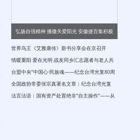
弘扬自强精神 播撒关爱阳光 安徽捷百集积极
开展全国助残日爱心慰问公益活动
世界鸟王《艾雅康传》新书分享会在京召开
情暖重阳 爱在光明 战友同乡汇志愿者与老人共
度重阳节
台盟中央“中国心·民族魂——纪念台湾光复80周
年”大江论坛在京举行 中国晨报社长兼
全国政协常委张宗真署名文章︱纪念台湾光复
80 周年 以伟大的抗战精神“反独促统”
法言法语︱国有资产处置绝非“自主操作”——从
信达新疆分公司债权拍卖看处置边界