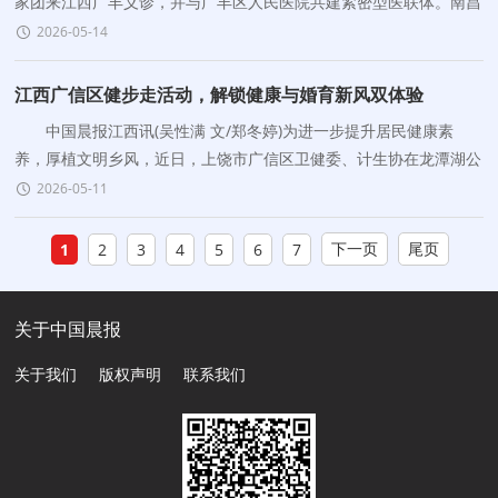
家团来江西广丰义诊，并与广丰区人民医院共建紧密型医联体。南昌
大学第二附属医院党委委员、副院长吴利东，广丰区
2026-05-14
江西广信区健步走活动，解锁健康与婚育新风双体验
中国晨报江西讯(吴性满 文/郑冬婷)为进一步提升居民健康素
养，厚植文明乡风，近日，上饶市广信区卫健委、计生协在龙潭湖公
园，举办“健康走出来，颈椎好起来，”主题活动
2026-05-11
下一页
尾页
1
2
3
4
5
6
7
关于中国晨报
关于我们
版权声明
联系我们