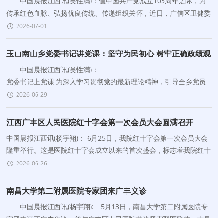
中国晨报江西讯(吴性满)：值中国共产党成立105周年之际，为
传承红色血脉、弘扬优良传统、传递组织关怀，近日，广信区卫健委
组织开展“七一”节前走访慰问活动，对系统
2026-07-01
玉山南山乡党委书记讲党课：坚守为民初心 树牢正确政绩观
中国晨报江西讯(吴性满)：
党委书记上党课 为深入学习贯彻党的最新理论精神，引导全乡党员
干部牢固树立和践行正确政绩观，筑牢信仰之基、补足精神之钙、把
2026-06-29
稳思想之
江西广丰区人民医院红十字会第一次会员大会圆满召开
中国晨报江西讯(杨宇翔)： 6月25日，我院红十字会第一次会员大会
隆重举行。这是医院红十字会成立以来的首次盛会，标志着我院红十
字事业迈入规范化、组织化发展的新
2026-06-26
南昌大学第二附属医院专家团来广丰义诊
中国晨报江西讯(杨宇翔): 5月13日，南昌大学第二附属医院专