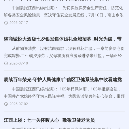
中国晨报江西讯(吴性满)： 为切实压实安全生产责任，防范化
解各类安全风险隐患，坚决守住安全发展底线，7月16日，南山乡依
托安全防范警示日，组织开展全覆盖、全方位、无死角安全
2026-07-17
饶商诚悦大酒店七夕银发集体婚礼全城招募 ,时光为媒，带
爸妈补办一场迟到的浪漫婚礼
从前物资清贫，没有洁白婚纱，没有鲜花红毯，一桌简宴便仓促
完成嫁娶;半生朝夕操劳，父母将所有浪漫藏进柴米油盐，一场正经
隆重的婚礼，成了埋藏心底数十年的遗憾。 “时光
2026-07-10
赓续百年荣光·守护人民健康!广信区卫健系统集中收看建党
105周年大会直播
中国晨报江西讯(吴性满)： 105年栉风沐雨，105年砥砺奋进，
中国共产党始终坚守为人民谋幸福、为民族谋复兴的初心使命，带领
全国人民攻坚克难、逐光前行，书写了波澜壮阔
2026-07-02
江西上饶：七一关怀暖人心 致敬卫健老党员