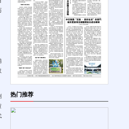
日
历
，
埔
仅
热门推荐
划
黄
代