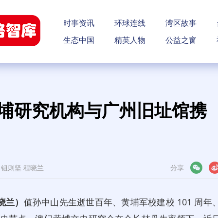
时事资讯
环球连线
湾区故事
生态中国
精英人物
公益之窗
黄埔研究机构与广州旧址馆携
钮则坚 程晓兰
分享
微信
微博
程晓兰）
值孙中山先生逝世百年、黄埔军校建校 101 周年