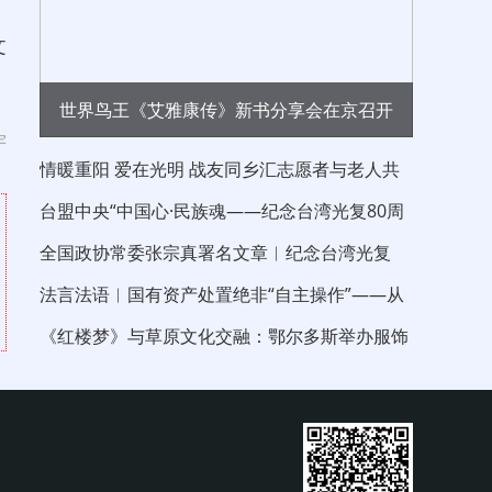
文
世界鸟王《艾雅康传》新书分享会在京召开
宇
情暖重阳 爱在光明 战友同乡汇志愿者与老人共
度重阳节
台盟中央“中国心·民族魂——纪念台湾光复80周
年”大江论坛在京举行 中国晨报社长兼
全国政协常委张宗真署名文章︱纪念台湾光复
80 周年 以伟大的抗战精神“反独促统”
法言法语︱国有资产处置绝非“自主操作”——从
信达新疆分公司债权拍卖看处置边界
《红楼梦》与草原文化交融：鄂尔多斯举办服饰
与青铜文化沙龙