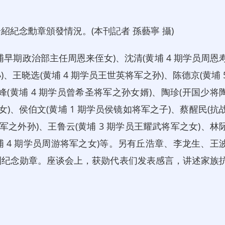
念勳章頒發情況。(本刊記者 孫藝寧 攝)
期政治部主任周恩来侄女)、沈清(黄埔 4 期学员周恩
王晓选(黄埔 4 期学员王世英将军之孙)、陈德京(黄埔 
(黄埔 4 期学员曾希圣将军之孙女婿)、陶珍(开国少将
)、侯伯文(黄埔 1 期学员侯镜如将军之子)、蔡醒民(抗
之外孙)、王鲁云(黄埔 3 期学员王耀武将军之女)、林
黄埔 4 期学员周游将军之女)等。另有丘浩章、李龙生、王
到纪念勋章。座谈会上，获勋代表们发表感言，讲述家族
。