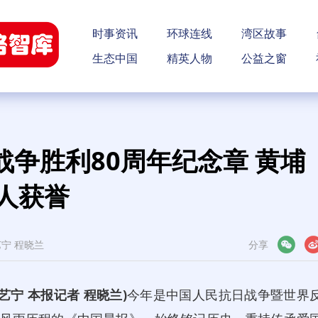
时事资讯
环球连线
湾区故事
生态中国
精英人物
公益之窗
争胜利80周年纪念章 黄埔
人获誉
宁 程晓兰
分享
微信
微博
艺宁 本报记者 程晓兰)
今年是中国人民抗日战争暨世界