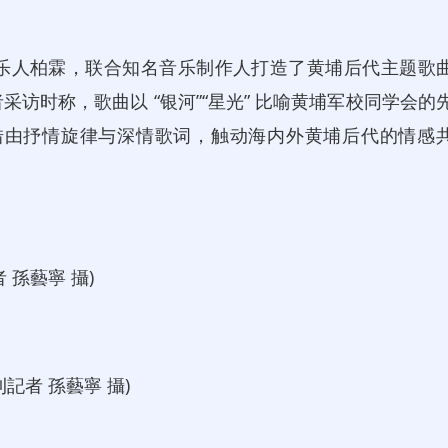
人柏霖，联合知名音乐制作人打造了黄埔后代主题歌
访时称，歌曲以 “银河”“星光” 比喻黄埔军校同学会的
，借由抒情旋律与深情歌词，触动海内外黄埔后代的情感
孫藝寧 攝)
者 孫藝寧 攝)