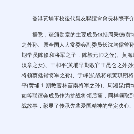
香港黃埔軍校後代親友聯誼會會長林際平介紹紀
据悉，获颁勋章的主要成员包括周秉德(黄埔早
之外孙、原全国人大常委会副委员长沈均儒曾孙)、
期学员陈修和将军之子，陈毅元帅之侄)、黄海峰
汉章之女)、王和平(黄埔早期教官王昆仑之外孙女
将领蔡廷锴将军之孙)、于峰(抗战将领黄琪翔将军
平(黄埔 1 期教官林薰南将军之孙)、周湘昆(
如等联谊会成员作为抗战将领后裔，同样领取
战故事，彰显了传承先辈爱国精神的坚定决心