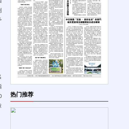
国
利
予
名
指
热门推荐
0
章