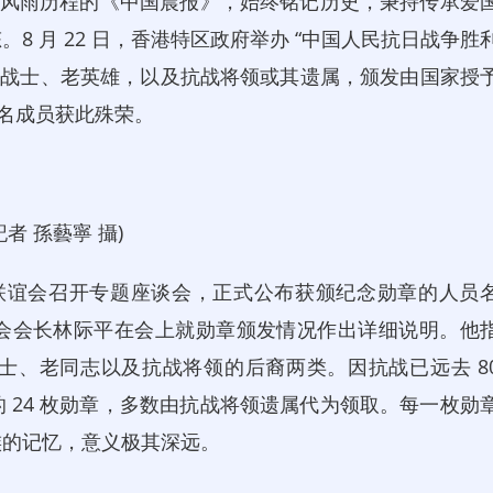
十载风雨历程的《中国晨报》，始终铭记历史，秉持传承爱
 月 22 日，香港特区政府举办 “中国人民抗日战争胜
战老战士、老英雄，以及抗战将领或其遗属，颁发由国家授
 名成员获此殊荣。
 孫藝寧 攝)
友联谊会召开专题座谈会，正式公布获颁纪念勋章的人员
会会长林际平在会上就勋章颁发情况作出详细说明。他
士、老同志以及抗战将领的后裔两类。因抗战已远去 8
 24 枚勋章，多数由抗战将领遗属代为领取。每一枚勋
族的记忆，意义极其深远。