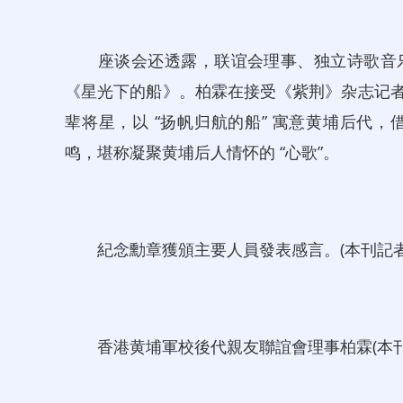
座谈会还透露，联谊会理事、独立诗歌音乐
《星光下的船》。柏霖在接受《紫荆》杂志记者采
辈将星，以 “扬帆归航的船” 寓意黄埔后代
鸣，堪称凝聚黄埔后人情怀的 “心歌”。
紀念勳章獲頒主要人員發表感言。(本刊記者 
香港黄埔軍校後代親友聯誼會理事柏霖(本刊記