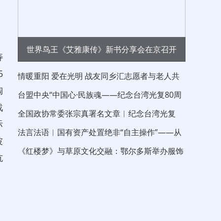
世界鸟王《艾雅康传》新书分享会在京召开
寿
5
情暖重阳 爱在光明 战友同乡汇志愿者与老人共
陶
度重阳节
台盟中央“中国心·民族魂——纪念台湾光复80周
战
年”大江论坛在京举行 中国晨报社长兼
全国政协常委张宗真署名文章︱纪念台湾光复
际
80 周年 以伟大的抗战精神“反独促统”
法言法语︱国有资产处置绝非“自主操作”——从
波
信达新疆分公司债权拍卖看处置边界
《红楼梦》与草原文化交融：鄂尔多斯举办服饰
抗
与青铜文化沙龙