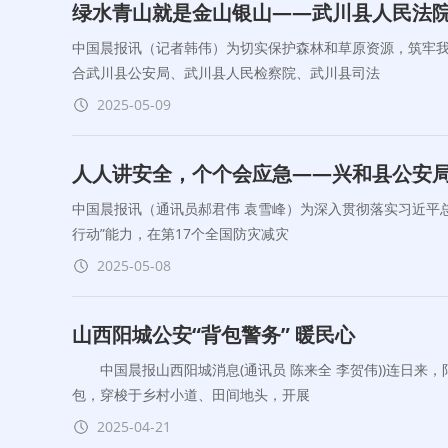
绿水青山就是金山银山——武川县人民法
中国晨报讯（记者韩伟）为切实保护森林和草原资源，筑牢我
合武川县公安局、武川县人民检察院、武川县司法
2025-05-09
人人讲安全，个个会应急——兴和县公安局
中国晨报讯（通讯员郝君伟 袁雪峰）为深入贯彻落实习近平
行动”能力，在第17个全国防灾减灾
2025-05-08
山西阳城公安“背包警务” 暖民心
中国晨报山西阳城消息(通讯员 陈来全 李贺伟))连日来，
包，穿梭于乡村小道、田间地头，开展
2025-04-21