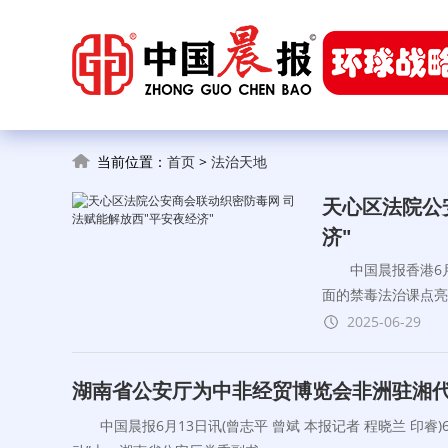
当前位置：
首页
>
法治天地
天心区法院公
济"
中国晨报香港6月2
面的禁毒法治课点亮
2025-06-29
湖南省公安厅为中非经贸博览会非洲驻湘
中国晨报6月13日讯(曾志平 曾斌 本报记者 程晓兰 印睿