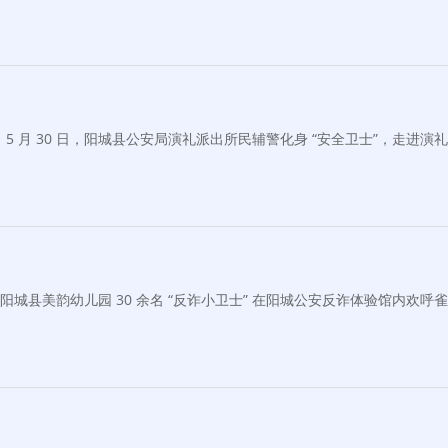
 月 30 日，阳城县公安局演礼派出所民辅警化身 “安全卫士”，走进演礼
阳城县美韵幼儿园 30 余名 “反诈小卫士” 在阳城公安反诈体验馆内欢呼雀