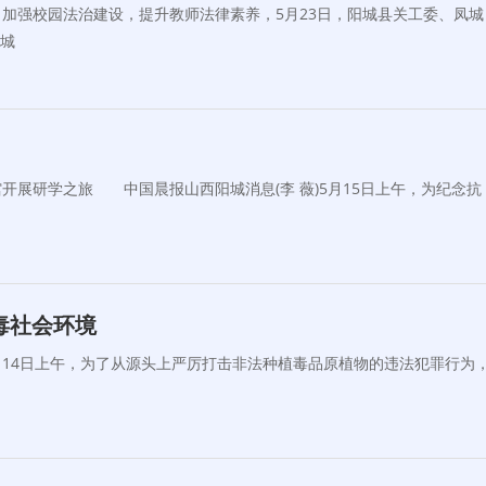
强校园法治建设，提升教师法律素养，5月23日，阳城县关工委、凤城
凤城
研学之旅 中国晨报山西阳城消息(李 薇)5月15日上午，为纪念抗
毒社会环境
5月14日上午，为了从源头上严厉打击非法种植毒品原植物的违法犯罪行为