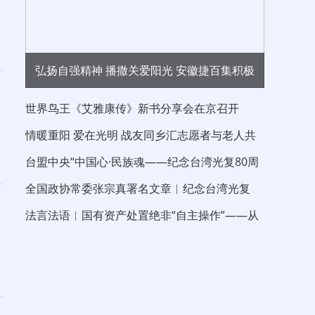
弘扬自强精神 播撒关爱阳光 安徽捷百集积极
开展全国助残日爱心慰问公益活动
世界鸟王《艾雅康传》新书分享会在京召开
情暖重阳 爱在光明 战友同乡汇志愿者与老人共
度重阳节
台盟中央“中国心·民族魂——纪念台湾光复80周
年”大江论坛在京举行 中国晨报社长兼
全国政协常委张宗真署名文章︱纪念台湾光复
80 周年 以伟大的抗战精神“反独促统”
法言法语︱国有资产处置绝非“自主操作”——从
，
信达新疆分公司债权拍卖看处置边界