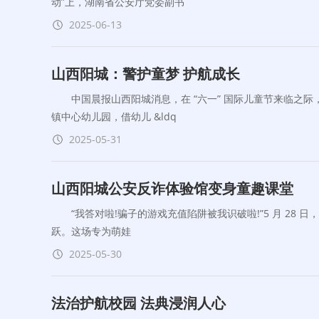
动”上，湖南省公安厅党委副书
2025-06-13
山西阳城：警护童梦 护航成长​
中国晨报山西阳城消息，在 “六一” 国际儿童节来临之际，5
镇中心幼儿园，借幼儿 &ldq
2025-05-31
山西阳城公安反诈体验馆变身童趣课堂​
“我答对啦!骗子的游戏充值陷阱被我识破啦!”5 月 28 日，
跃。这场专为萌娃
2025-05-30
法治护航校园 法典浸润人心