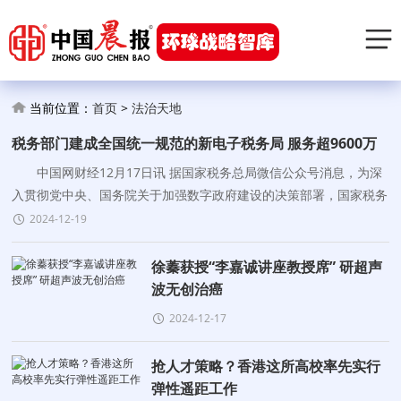
当前位置：
首页
>
法治天地
税务部门建成全国统一规范的新电子税务局 服务超9600万
纳税人
中国网财经12月17日讯 据国家税务总局微信公众号消息，为深
入贯彻党中央、国务院关于加强数字政府建设的决策部署，国家税务
总局坚持以税收大数据为驱动，建成并推广上线全国统一规范的新电
2024-12-19
子税务局，实现税费服
徐蓁获授“李嘉诚讲座教授席” 研超声
波无创治癌
2024-12-17
抢人才策略？香港这所高校率先实行
弹性遥距工作