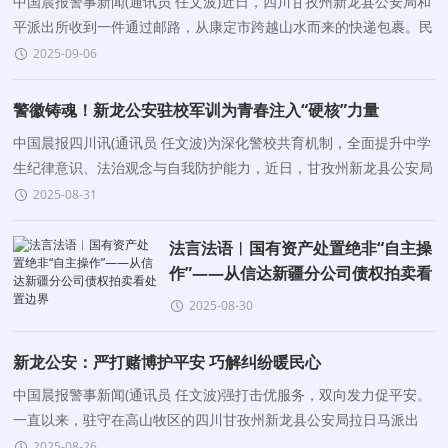
中国晨报警事新闻(通讯员 任文波)近日，四川甘孜州新龙县公安局和
平派出所收到一件通过邮路，从康定市跨越山水而来的快递包裹。民
警好奇地打开后，一面写有“尽职尽责
2025-09-06
警徽铸魂！新龙公安驻校军训为青春注入“硬核”力量
中国晨报四川讯(通讯员 任文波)为深化警校共育机制，全面提升中学
生纪律意识、法治观念与自我防护能力，近日，甘孜州新龙县公安局
特巡警大队受邀走进县中学，以“实战化
2025-08-31
法言法语︱国有资产处置绝非“自主操
作”——从信达新疆分公司债权拍卖看
处置边界
2025-08-30
新龙公安：严打赌博护平安 巧解纠纷暖民心
中国晨报警事新闻(通讯员 任文波)强打击优服务，双向发力促平安。
一直以来，驻守在高山牧区的四川甘孜州新龙县公安局拉日马派出
所，始终紧盯属地治安形势，着眼辖区社情民意，充分发
2025-08-26