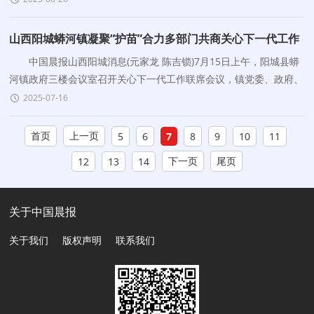
山西阳城蟒河镇凝聚“护苗”合力多部门共商关心下一代工作
中国晨报山西阳城消息(元家龙 陈吉锁)7月15日上午，阳城县蟒
河镇政府三楼会议室召开关心下一代工作联席会议，镇党委、政府、
团委、妇联、公安派出所、休干党支部、蟒河风景
2025-07-16
首页
上一页
5
6
7
8
9
10
11
下一页
尾页
12
13
14
关于中国晨报
关于我们
版权声明
联系我们