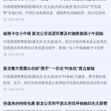
珍贵濒危野生动物案
中国晨报警事新闻(通讯员 任文波)为高位推进“昆仑2025”“平安原
野”专项行动，严厉打击危害珍贵、濒危野生动物犯罪，四川甘孜州
新龙公安立足县
2025-09-08
破椅卡住小牛犊 新龙公安巡逻民警及时施救被困小牛脱险
中国晨报警事新闻(通讯员 任文波)近日，四川甘孜州新龙县公安局尤
拉西派出所民警在日常巡逻过程中，发现一头小牛犊被椅子卡住脖
子，成功将其解救并交还主人，用实际行动践行
2025-09-08
新龙警方雷霆出击斩“黑手” 一非法“钓鱼机”窝点被端
中国晨报警事新闻(通讯员 任文波)非法“钓鱼机”引赌患，警方查处保
民安。近日，四川甘孜州新龙县公安局拉日马派出所联合县治安大队
成功查处一起非法经营&ldq
2025-09-06
快递来的特殊包裹 新龙公安和平派出所找寻钱物归失主获赞
誉