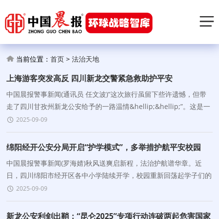
当前位置：
首页
>
法治天地
上海游客突发高反 四川新龙交警紧急救助护平安
中国晨报警事新闻(通讯员 任文波)“这次旅行虽留下些许遗憾，但带
走了四川甘孜州新龙公安给予的一路温情&hellip;&hellip;”。这是一
对老龄上海游客夫妻旅途
2025-09-09
绵阳经开公安分局开启“护学模式”，多举措护航平安校园
中国晨报警事新闻(罗海婧)秋风送爽启新程，法治护航谱华章。近
日，四川绵阳市经开区各中小学陆续开学，校园重新回荡起学子们的
琅琅书声。经开区公安分局重启“护学岗
2025-09-09
新龙公安利剑出鞘：“昆仑2025”专项行动连破两起危害国家