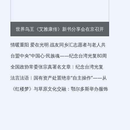
世界鸟王《艾雅康传》新书分享会在京召开
情暖重阳 爱在光明 战友同乡汇志愿者与老人共
度重阳节
台盟中央“中国心·民族魂——纪念台湾光复80周
年”大江论坛在京举行 中国晨报社长兼
全国政协常委张宗真署名文章︱纪念台湾光复
80 周年 以伟大的抗战精神“反独促统”
法言法语︱国有资产处置绝非“自主操作”——从
信达新疆分公司债权拍卖看处置边界
《红楼梦》与草原文化交融：鄂尔多斯举办服饰
与青铜文化沙龙