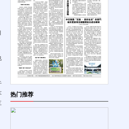
引
也
干
车
热门推荐
三
，