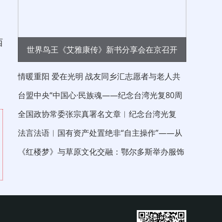
西
世界鸟王《艾雅康传》新书分享会在京召开
情暖重阳 爱在光明 战友同乡汇志愿者与老人共
：
度重阳节
台盟中央“中国心·民族魂——纪念台湾光复80周
年”大江论坛在京举行 中国晨报社长兼
全国政协常委张宗真署名文章︱纪念台湾光复
80 周年 以伟大的抗战精神“反独促统”
法言法语︱国有资产处置绝非“自主操作”——从
信达新疆分公司债权拍卖看处置边界
《红楼梦》与草原文化交融：鄂尔多斯举办服饰
与青铜文化沙龙