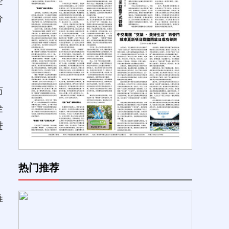
企
分
历
诠
进
热门推荐
唯