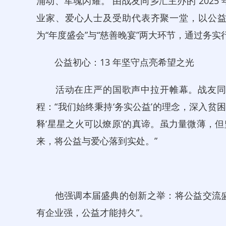
涌动、军魂闪耀。 由战友同乡汇主办的“202
业家、爱心人士及受助代表齐聚一堂，以公
为“年度盛会”与“慈善晚宴”两大环节，通过务
公益初心：13 年坚守点亮希望之光
活动在庄严的国歌声中拉开帷幕。战友同乡
程：“我们始终秉持‘务实公益’的理念，深入
释‘星星之火可以燎原’的真谛。虽力量微薄，
来，将公益与爱心落到实处。”
他强调本届盛典的创新之举：将公益交流盛
有企业强，公益才能持久”。