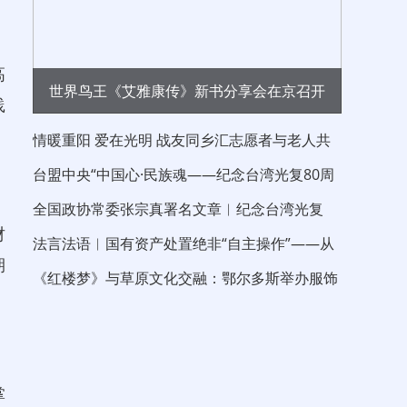
高
世界鸟王《艾雅康传》新书分享会在京召开
践
情暖重阳 爱在光明 战友同乡汇志愿者与老人共
度重阳节
台盟中央“中国心·民族魂——纪念台湾光复80周
年”大江论坛在京举行 中国晨报社长兼
全国政协常委张宗真署名文章︱纪念台湾光复
财
80 周年 以伟大的抗战精神“反独促统”
法言法语︱国有资产处置绝非“自主操作”——从
期
信达新疆分公司债权拍卖看处置边界
《红楼梦》与草原文化交融：鄂尔多斯举办服饰
与青铜文化沙龙
掌