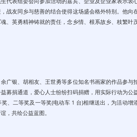
生代表组委会向参加活动的嘉宾、企业及企业家表示衷
聚，战友同乡与慈善的结合使得这场盛会格外特别。他向
军魂、英勇精神铸就的责任，念乡情、根系故乡、枝繁叶
余广银、胡相友、王世勇等多位知名书画家的作品参与
公益募捐通道，爱心人士纷纷扫码捐赠，用实际行动为公
、二等奖及一等奖(电动车 1 台)相继送出，为活动增
情谊，共绘公益蓝图。