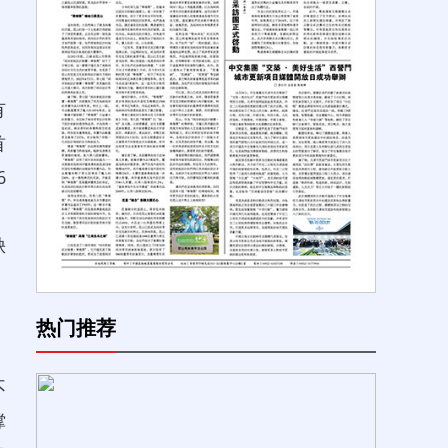
，
有
首
6
、
缺
热门推荐
不
撑