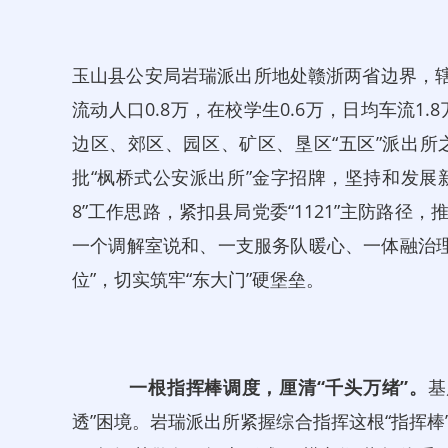
玉山县公安局岩瑞派出所地处赣浙两省边界，辖区面
流动人口0.8万，在校学生0.6万，日均车流1
边区、郊区、园区、矿区、垦区“五区”派出
批“枫桥式公安派出所”金字招牌，坚持和发展新时代
8”工作思路，紧扣县局党委“1121”主防路径
一个调解室说和、一支服务队暖心、一体融治理
位”，切实筑牢“东大门”硬堡垒。
一
根指挥棒调度
，厘清“千头万绪”。
基
透”困境。岩瑞派出所紧握综合指挥这根“指挥棒