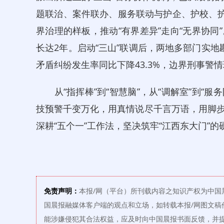
题联治、案件联办、服务联动与护企、护校、护
界治理的样板，推动“有界差异”走向“无界协
长达2年。启动“三山”联调后，两地多部门实
矛盾纠纷发生率同比下降43.3%，边界刑事警情
从“指挥棒”到“智慧脑”，从“调解室”到“服
技预警千变万化，用真情说尽千言万语，用脚
深耕“五个一”工作法，坚决筑牢“江西东大门”
免责声明：
本报/网（平台）所刊载内容之知识产权为中国
国晨报融媒体客户端的观点和立场，如转载本报/网图文稿
能涉嫌侵犯其合法权益，应及时向中国晨报书面反馈，并