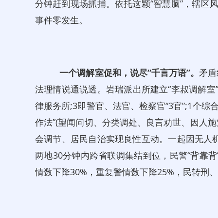
分钟赶到现场抓捕。依托这颗“智慧脑”，辖区风
事件零发生。
一个调解室
促和
，说尽“千言万语”。
矛盾
法理情说通说透。岩瑞派出所建立“李叔调解室”，完
律服务所;3即警官、法官、检察官“3官”;1个综
作法”(望闻问切、分类调处、良言劝世、因人
会调节、居民自治实现良性互动。一起因无人
两地30分钟内跨省联调集结到位，民警“背靠
情数下降30%，重复警情数下降25%，民转刑