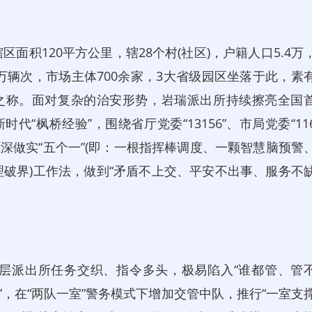
积120平方公里，辖28个村(社区)，户籍人口5.4万
.8万辆次，市场主体700余家，3大省级园区坐落于此，素
所之称。面对复杂的治安形势，岩瑞派出所持续擦亮全国
“枫桥经验”，围绕省厅党委“13156”、市局党委“11
，推深做实“五个一”(即：一根指挥棒调度、一颗智慧脑预警
破界)工作法，做到“矛盾不上交、平安不出事、服务不
层派出所任务交织、指令多头，极易陷入“谁都管、管
”，在“两队一室”警务模式下增加交管中队，推行“一室支