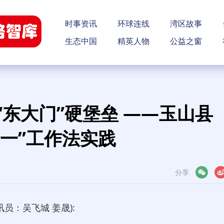
时事资讯
环球连线
湾区故事
生态中国
精英人物
公益之窗
“东大门”硬堡垒 ——玉山县
一”工作法实践
分享
微信
微博
：吴飞城 姜晟):