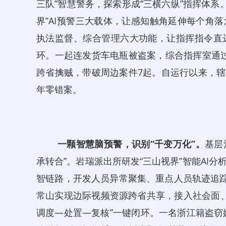
三队”智慧警务，探索形成“三横六纵”指挥体系。
界”AI预警三大载体，让感知触角延伸每个角落
执法监督、综合管理六大功能，让指挥指令直
环。一起连发货车电瓶被盗案，综合指挥室通过“
跨省擒贼，带破周边案件7起。自运行以来，辖
年零错案。
一颗智慧
脑预警
，
识别
“千变万化”。
基层
承转合”。岩瑞派出所研发“三山视界”智能AI
智链路，开发人员异常聚集、重点人员轨迹追踪、
常山实现边际视频资源跨省共享，接入社会面、
调度—处置—复核”一键闭环。一名浙江籍盗窃