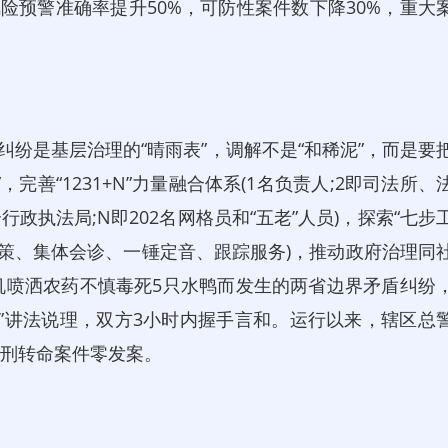
险预警准确率提升50%，可防性案件数下降30%，重大
纠纷是基层治理的“晴雨表”，调解不是“和稀泥”，而是要
善“1231+N”力量融合体系(1名负责人;2即司法所、
合行政执法局;N即202名网格员和“五老”人员)，探索“七步
施策、集体会诊、一锤定音、跟踪服务)，推动政府治理同
机喷洒农药不慎毒死5只水鸭而发生的两省边界矛盾纠纷
背”讲法说理，双方3小时内握手言和。运行以来，辖区总
、刑转命案件零发案。