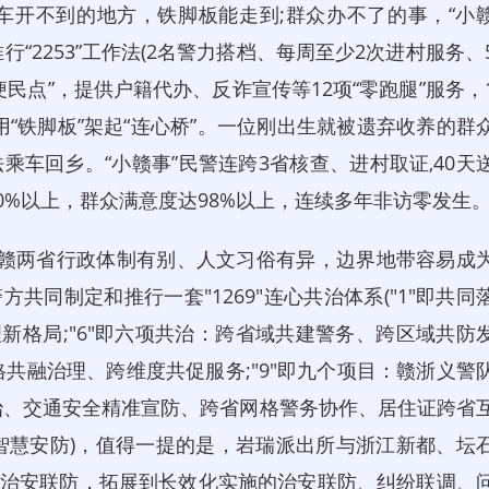
车开不到的地方，铁脚板能走到;群众办不了的事，“小
“2253”工作法(2名警力搭档、每周至少2次进村服务、
民点”，提供户籍代办、反诈宣传等12项“零跑腿”服务，
，用“铁脚板”架起“连心桥”。一位刚出生就被遗弃收养的群
乘车回乡。“小赣事”民警连跨3省核查、进村取证,40天
0%以上，群众满意度达98%以上，连续多年非访零发生
赣两省行政体制有别、人文习俗有异，边界地带容易成
共同制定和推行一套"1269"连心共治体系("1"即共同
理新格局;"6"即六项共治：跨省域共建警务、跨区域共防
共融治理、跨维度共促服务;"9"即九个项目：赣浙义警
治、交通安全精准宣防、跨省网格警务协作、居住证跨省
智慧安防)，值得一提的是，岩瑞派出所与浙江新都、坛
的治安联防，拓展到长效化实施的治安联防、纠纷联调、