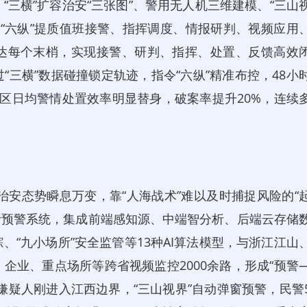
“三横”扩容治安“三张图”、警用无人机三维建模、“三山
;“六纵”提质值班接警、指挥调度、情报研判、视频应用
达每个末梢，实现接警、研判、指挥、处置、反馈高效
三横”数据碰撞锁定轨迹，指令“六纵”精准布控，48小
区日均警情处置效率明显替身，破案率提升20%，连续
治安态势瞬息万变，靠“人海战术”难以及时捕捉风险的“
分析预警系统，集成前端感知源、中端智分析、后端云存储
“九小场所”安全监管等13种AI算法模型，与浙江江山
企业、重点场所等跨省视频监控2000余路，形成“预警
嫌疑人刚进入江西边界，“三山视界”自动弹窗预警，民警