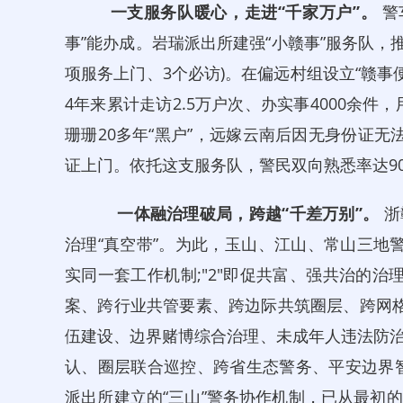
一支服务队
暖心
，
走进
“千家万户”。
警
事”能办成。岩瑞派出所建强“小赣事”服务队，推行
项服务上门、3个必访)。在偏远村组设立“赣事便
4年来累计走访2.5万户次、办实事4000余件
珊珊20多年“黑户”，远嫁云南后因无身份证无法
证上门。依托这支服务队，警民双向熟悉率达9
一体融治理
破局
，
跨越
“千差万别”。
浙
治理“真空带”。为此，玉山、江山、常山三地警方
实同一套工作机制;"2"即促共富、强共治的治
案、跨行业共管要素、跨边际共筑圈层、跨网格
伍建设、边界赌博综合治理、未成年人违法防
认、圈层联合巡控、跨省生态警务、平安边界
派出所建立的“三山”警务协作机制，已从最初