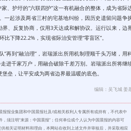
家、护圩的“六联四护”这一有机融合的整体，成为省际
同”。一起涉及两省三村的宅基地纠纷，因历史遗留问题争
地勘界、反复协商，仅用3天达成和解协议。运行以来，边
环比下降22.2%，实现省际治安管理“零盲区”。
务队”再到“融治理”，岩瑞派出所用机制理顺千头万绪，用
步走进千家万户，用融合破除千差万别。岩瑞派出所将继
的硬堡垒，让平安成为两省边界最温暖的底色。
编辑：吴飞城 姜
晨报报业集团和中国晨报社及/或相关权利人专属所有或持有，不代表中
件，须注明“来源：中国晨报”；任何单位或个人认为中国晨报的内容可
提供相关证明材料和理由，本网站在收到上述文件并审核后，并采取相应