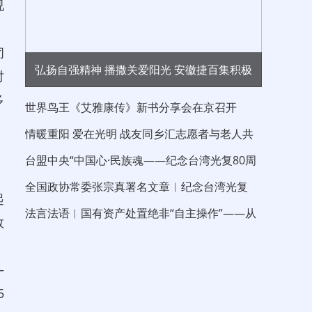
视
、
闭
弘扬自强精神 播撒关爱阳光 安徽捷百集积极
时
多
开展全国助残日爱心慰问公益活动
世界鸟王《艾雅康传》新书分享会在京召开
情暖重阳 爱在光明 战友同乡汇志愿者与老人共
度重阳节
台盟中央“中国心·民族魂——纪念台湾光复80周
年”大江论坛在京举行 中国晨报社长兼
全国政协常委张宗真署名文章︱纪念台湾光复
起
80 周年 以伟大的抗战精神“反独促统”
法言法语︱国有资产处置绝非“自主操作”——从
数
信达新疆分公司债权拍卖看处置边界
、
—
5